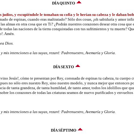
DÍA QUINTO
 judíos, y escupiéndole le tomaban su cofia y le herían su cabeza y le daban bof
nado de espinas, cuando eras maltratado? Sólo dos cosas, ¡oh sabiduría y amor infin
las almas en otra cosa que en Ti? ¿Podrán nuestros corazones desear otra cosa que e
de todas las naciones de la tierra conquistadas con tus sufrimientos y tu muerte? Qu
ío!. Amén.
ea Dios.
 mis intenciones a las suyas, rezaré: Padrenuestro, Avemaría y Gloria.
DÍA SEXTO
vino Jesús!, cómo te presentan por Rey, coronada de espinas tu cabeza, tu cuerpo cu
n, pues no sólo eres nuestro Rey, sino nuestro modelo, y nunca mejor que entonces 
cia de tanta grandeza, de tanta humildad, de tanto amor, todos los idolillos que q
sobre los corazones de todas las criaturas seamos de nuevo purificados y envueltos
 mis intenciones a las suyas, rezaré: Padrenuestro, Avemaría y Gloria.
DÍA SÉPTIMO