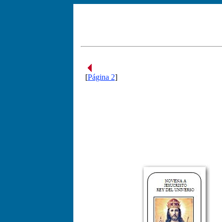
[
Página 2
]