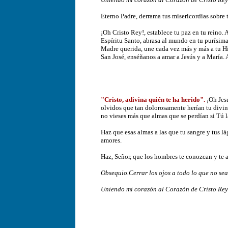
Eterno Padre, derrama tus misericordias sobre t
¡Oh Cristo Rey!, establece tu paz en tu reino.
Espíritu Santo, abrasa al mundo en tu purísim
Madre querida, une cada vez más y más a tu Hij
San José, enséñanos a amar a Jesús y a María.
"Cristo, adivina quién te ha herido".
¡Oh Jes
olvidos que tan dolorosamente herían tu divino
no vieses más que almas que se perdían si Tú l
Haz que esas almas a las que tu sangre y tus l
amores.
Haz, Señor, que los hombres te conozcan y te
Obsequio.Cerrar los ojos a todo lo que no sea
Uniendo mi corazón al Corazón de Cristo Rey y