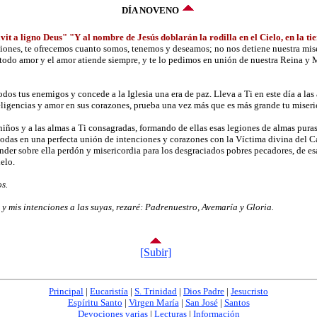
DÍA NOVENO
t a ligno Deus" "Y al nombre de Jesús doblarán la rodilla en el Cielo, en la tie
aciones, te ofrecemos cuanto somos, tenemos y deseamos; no nos detiene nuestra mise
s todo amor y el amor atiende siempre, y te lo pedimos en unión de nuestra Reina y
todos tus enemigos y concede a la Iglesia una era de paz. Lleva a Ti en este día a la
ligencias y amor en sus corazones, prueba una vez más que es más grande tu miseric
 niños y a las almas a Ti consagradas, formando de ellas esas legiones de almas pur
odas en una perfecta unión de intenciones y corazones con la Víctima divina del Ca
nder sobre ella perdón y misericordia para los desgraciados pobres pecadores, de esa
elo.
s.
 mis intenciones a las suyas, rezaré: Padrenuestro, Avemaría y Gloria.
[Subir]
Principal
|
Eucaristía
|
S. Trinidad
|
Dios Padre
|
Jesucristo
Espíritu Santo
|
Virgen María
|
San José
|
Santos
Devociones varias
|
Lecturas
|
Información