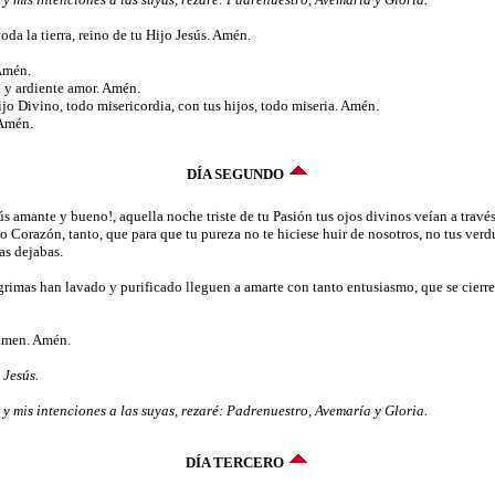
oda la tierra, reino de tu Hijo Jesús. Amén.
 Amén.
a y ardiente amor. Amén.
o Divino, todo misericordia, con tus hijos, todo miseria. Amén.
 Amén.
DÍA SEGUNDO
ús amante y bueno!, aquella noche triste de tu Pasión tus ojos divinos veían a travé
 Corazón, tanto, que para que tu pureza no te hiciese huir de nosotros, no tus verdu
as dejabas.
ágrimas han lavado y purificado lleguen a amarte con tanto entusiasmo, que se cierre
 amen. Amén.
 Jesús.
 mis intenciones a las suyas, rezaré: Padrenuestro, Avemaría y Gloria.
DÍA TERCERO