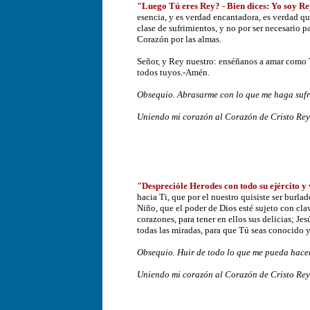
"Luego Tú eres Rey? - Bien dices: Yo soy Re
esencia, y es verdad encantadora, es verdad qu
clase de sufrimientos, y no por ser necesario p
Corazón por las almas.
Señor, y Rey nuestro: enséñanos a amar como Tú,
todos tuyos.-Amén.
Obsequio. Abrasarme con lo que me haga sufri
Uniendo mi corazón al Corazón de Cristo Rey y
"Desprecióle Herodes con todo su ejército y v
hacia Ti, que por el nuestro quisiste ser burla
Niño, que el poder de Dios esté sujeto con c
corazones, para tener en ellos sus delicias; J
todas las miradas, para que Tú seas conocido 
Obsequio. Huir de todo lo que me pueda hacer
Uniendo mi corazón al Corazón de Cristo Rey y