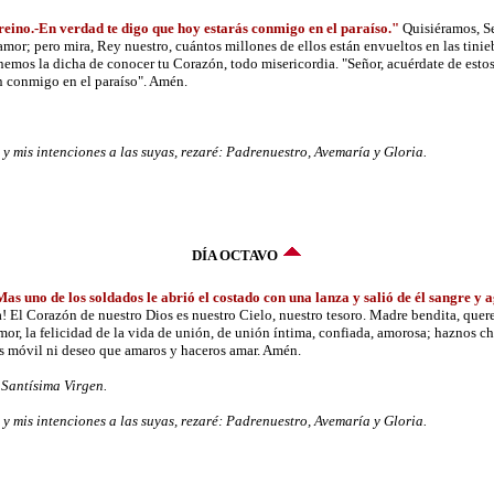
reino.-En verdad te digo que hoy estarás conmigo en el paraíso."
Quisiéramos, Señ
mor; pero mira, Rey nuestro, cuántos millones de ellos están envueltos en las tinie
nemos la dicha de conocer tu Corazón, todo misericordia. "Señor, acuérdate de esto
án conmigo en el paraíso". Amén.
 mis intenciones a las suyas, rezaré: Padrenuestro, Avemaría y Gloria.
DÍA OCTAVO
Mas uno de los soldados le abrió el costado con una lanza y salió de él sangre y 
! El Corazón de nuestro Dios es nuestro Cielo, nuestro tesoro. Madre bendita, que
or, la felicidad de la vida de unión, de unión íntima, confiada, amorosa; haznos ch
ás móvil ni deseo que amaros y haceros amar. Amén.
Santísima Virgen.
 mis intenciones a las suyas, rezaré: Padrenuestro, Avemaría y Gloria.