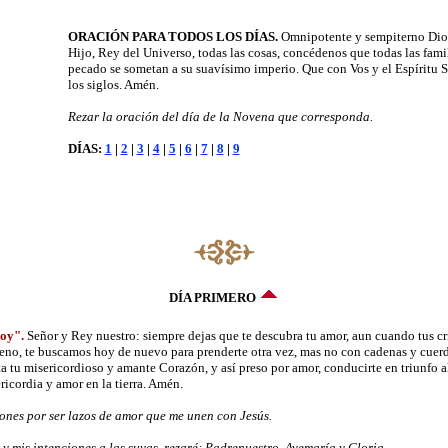
ORACIÓN PARA TODOS LOS DÍAS.
Omnipotente y sempiterno Dios,
Hijo, Rey del Universo, todas las cosas, concédenos que todas las famil
pecado se sometan a su suavísimo imperio. Que con Vos y el Espíritu Sa
los siglos. Amén.
Rezar la oración del día de la Novena que corresponda.
DÍAS:
1
|
2
|
3
|
4
|
5
|
6
|
7
|
8
|
9
DÍA PRIMERO
oy".
Señor y Rey nuestro: siempre dejas que te descubra tu amor, aun cuando tus cr
reno, te buscamos hoy de nuevo para prenderte otra vez, mas no con cadenas y cuerda
a tu misericordioso y amante Corazón, y así preso por amor, conducirte en triunfo 
icordia y amor en la tierra. Amén.
ones por ser lazos de amor que me unen con Jesús.
 mis intenciones a las suyas, rezaré: Padrenuestro, Avemaría y Gloria.