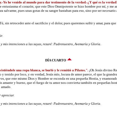
y.-Yo he venido al mundo para dar testimonio de la verdad.-¿Y qué es la verdad
e entusiasma el corazón; que este Dios Omnipotente se hizo hombre por mí, y me amó
ara salvarme, pues unas gotas de su sangre bastaban para eso, sino por ser necesario 
 sin retroceder ante el sacrificio y el dolor, pues queremos sufrir y amar, para que
r.
 mis intenciones a las suyas, rezaré: Padrenuestro, Avemaría y Gloria.
DÍA CUARTO
istiéndole una ropa blanca, se burló y le remitió a Pilatos.".
¡Oh Jesús divino Re
do y tenido por loco, y en verdad, Jesús mío, locura de amor parece, el que la grande
lavos, que este mismo Dios y Hombre se esconda en una pequeña Hostia, y enamorad
esús amante y bueno, que el fuego de tu amor nos convierta también en pequeñas hos
y amado.
 apreciar.
 mis intenciones a las suyas, rezaré: Padrenuestro, Avemaría y Gloria.