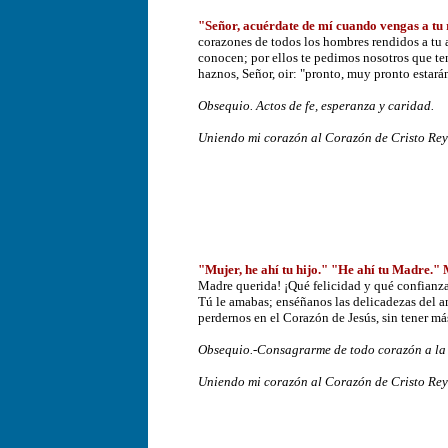
"Señor, acuérdate de mí cuando vengas a tu 
corazones de todos los hombres rendidos a tu a
conocen; por ellos te pedimos nosotros que te
haznos, Señor, oir: "pronto, muy pronto estar
Obsequio. Actos de fe, esperanza y caridad.
Uniendo mi corazón al Corazón de Cristo Rey y
"Mujer, he ahí tu hijo." "He ahí tu Madre." 
Madre querida! ¡Qué felicidad y qué confianza
Tú le amabas; enséñanos las delicadezas del am
perdernos en el Corazón de Jesús, sin tener m
Obsequio.-Consagrarme de todo corazón a la 
Uniendo mi corazón al Corazón de Cristo Rey y