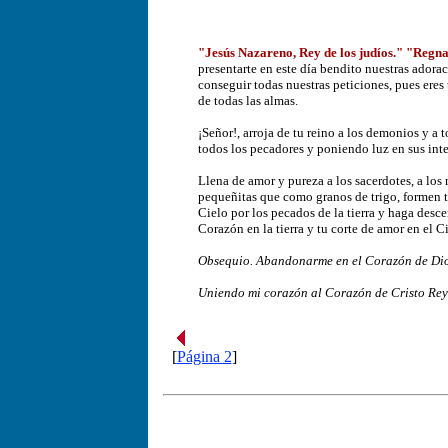
"Jesús Nazareno, Rey de los judíos." "Regnavi
presentarte en este día bendito nuestras ador
conseguir todas nuestras peticiones, pues ere
de todas las almas.
¡Señor!, arroja de tu reino a los demonios y a 
todos los pecadores y poniendo luz en sus inte
Llena de amor y pureza a los sacerdotes, a los
pequeñitas que como granos de trigo, formen t
Cielo por los pecados de la tierra y haga desce
Corazón en la tierra y tu corte de amor en el Ci
Obsequio. Abandonarme en el Corazón de Dio
Uniendo mi corazón al Corazón de Cristo Rey y
[
Página 2
]