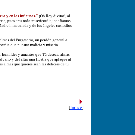
rra y en los infiernos."
¡Oh Rey divino!, al
ria, pues eres todo misericordia; confiamos
 Madre Inmaculada y de los ángeles custodios
s almas del Purgatorio, un perdón general a
ordia que nuestra malicia y miseria.
as, humildes y amantes que Tú deseas: almas
lvario y del altar una Hostia que aplaque al
s almas que quieres sean las delicias de tu
[
Indice
]