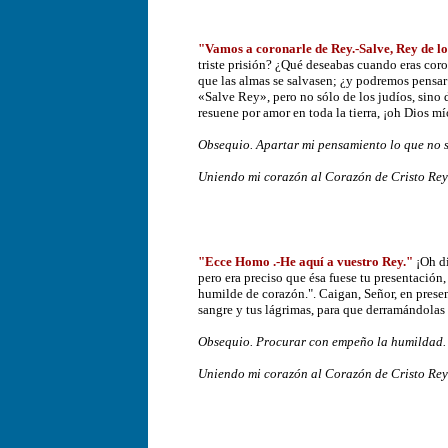
"Vamos a coronarle de Rey.-Salve, Rey de los
triste prisión? ¿Qué deseabas cuando eras coro
que las almas se salvasen; ¿y podremos pensar 
«Salve Rey», pero no sólo de los judíos, sino 
resuene por amor en toda la tierra, ¡oh Dios m
Obsequio. Apartar mi pensamiento lo que no s
Uniendo mi corazón al Corazón de Cristo Rey y
"Ecce Homo .-He aquí a vuestro Rey."
¡Oh di
pero era preciso que ésa fuese tu presentació
humilde de corazón.". Caigan, Señor, en presen
sangre y tus lágrimas, para que derramándolas 
Obsequio. Procurar con empeño la humildad.
Uniendo mi corazón al Corazón de Cristo Rey y