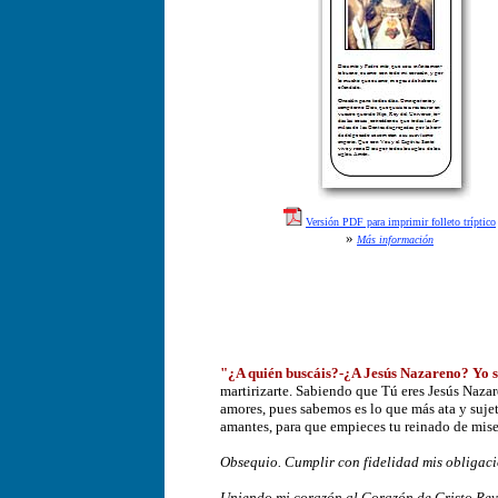
Versión PDF para imprimir folleto tríptico
»
Más información
"¿A quién buscáis?-¿A Jesús Nazareno? Yo s
martirizarte. Sabiendo que Tú eres Jesús Naza
amores, pues sabemos es lo que más ata y sujet
amantes, para que empieces tu reinado de miser
Obsequio. Cumplir con fidelidad mis obligaci
Uniendo mi corazón al Corazón de Cristo Rey y