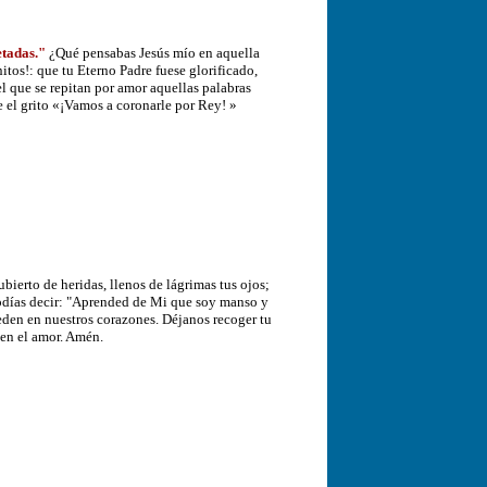
etadas."
¿Qué pensabas Jesús mío en aquella
itos!: que tu Eterno Padre fuese glorificado,
l que se repitan por amor aquellas palabras
e el grito «¡Vamos a coronarle por Rey! »
bierto de heridas, llenos de lágrimas tus ojos;
podías decir: "Aprended de Mi que soy manso y
ueden en nuestros corazones. Déjanos recoger tu
 en el amor. Amén.