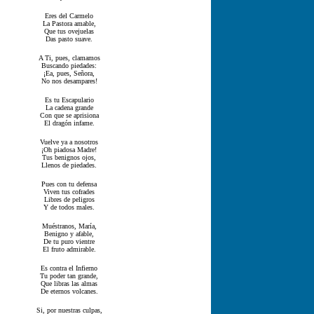
Eres del Carmelo
La Pastora amable,
Que tus ovejuelas
Das pasto suave.
A Ti, pues, clamamos
Buscando piedades:
¡Ea, pues, Señora,
No nos desampares!
Es tu Escapulario
La cadena grande
Con que se aprisiona
El dragón infame.
Vuelve ya a nosotros
¡Oh piadosa Madre!
Tus benignos ojos,
Llenos de piedades.
Pues con tu defensa
Viven tus cofrades
Libres de peligros
Y de todos males.
Muéstranos, María,
Benigno y afable,
De tu puro vientre
El fruto admirable.
Es contra el Infierno
Tu poder tan grande,
Que libras las almas
De eternos volcanes.
Si, por nuestras culpas,