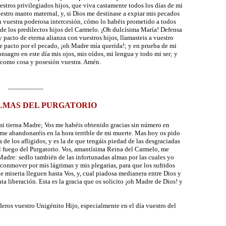
stros privilegiados hijos, que viva castamente todos los días de mi
stro manto maternal, y, si Dios me destinase a expiar mis pecados
on vuestra poderosa intercesión, cómo lo habéis prometido a todos
 de los predilectos hijos del Carmelo. ¡Oh dulcísima María! Defensa
y pacto de eterna alianza con vuestros hijos, llamasteis a vuestro
e pacto por el pecado, ¡oh Madre mía querida!; y en prueba de mi
onsagro en este día mis ojos, mis oídos, mi lengua y todo mi ser; y
como cosa y posesión vuestra. Amén.
__________
LMAS DEL PURGATORIO
mi tierna Madre; Vos me habéis obtenido gracias sin número en
 me abandonaréis en la hora terrible de mi muerte. Mas hoy os pido
e los afligidos, y es la de que tengáis piedad de las desgraciadas
el fuego del Purgatorio. Vos, amantísima Reina del Carmelo, me
adre: sedlo también de las infortunadas almas por las cuales yo
conmover por mis lágrimas y mis plegarias, para que los sufridos
de miseria lleguen hasta Vos, y, cual piadosa medianera entre Dios y
nta liberación. Esta es la gracia que os solicito ¡oh Madre de Dios! y
deros vuestro Unigénito Hijo, especialmente en el día vuestro del