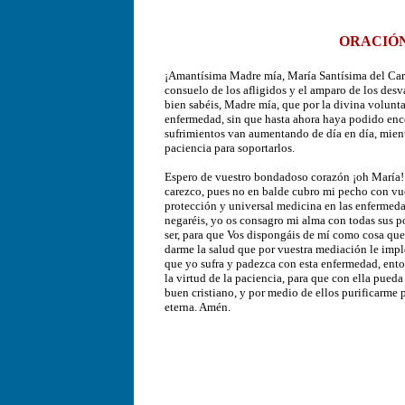
ORACIÓN
¡Amantísima Madre mía, María Santísima del Carme
consuelo de los afligidos y el amparo de los desv
bien sabéis, Madre mía, que por la divina volunt
enfermedad, sin que hasta ahora haya podido encon
sufrimientos van aumentando de día en día, mientr
paciencia para soportarlos.
Espero de vuestro bondadoso corazón ¡oh María! 
carezco, pues no en balde cubro mi pecho con vu
protección y universal medicina en las enfermedad
negaréis, yo os consagro mi alma con todas sus p
ser, para que Vos dispongáis de mí como cosa que o
darme la salud que por vuestra mediación le impl
que yo sufra y padezca con esta enfermedad, ent
la virtud de la paciencia, para que con ella pued
buen cristiano, y por medio de ellos purificarme 
eterna. Amén.