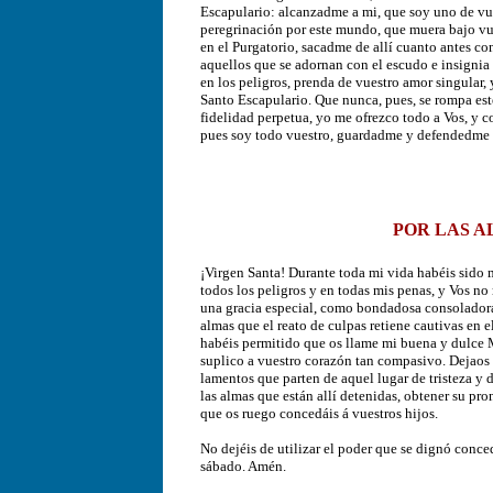
Escapulario: alcanzadme a mi, que soy uno de vue
peregrinación por este mundo, que muera bajo vue
en el Purgatorio, sacadme de allí cuanto antes c
aquellos que se adornan con el escudo e insignia
en los peligros, prenda de vuestro amor singular, 
Santo Escapulario. Que nunca, pues, se rompa est
fidelidad perpetua, yo me ofrezco todo a Vos, y c
pues soy todo vuestro, guardadme y defendedme 
POR LAS A
¡Virgen Santa! Durante toda mi vida habéis sido 
todos los peligros y en todas mis penas, y Vos no
una gracia especial, como bondadosa consoladora d
almas que el reato de culpas retiene cautivas en 
habéis permitido que os llame mi buena y dulce M
suplico a vuestro corazón tan compasivo. Dejaos 
lamentos que parten de aquel lugar de tristeza y 
las almas que están allí detenidas, obtener su pro
que os ruego concedáis á vuestros hijos.
No dejéis de utilizar el poder que se dignó conce
sábado. Amén.