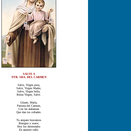
SALVE A
NTR. SRA. DEL CARMEN
Salve, Virgen pura,
Salve, Virgen Madre,
Salve, Virgen bella,
Reina Virgen, Salve.
Gózate, María,
Patrona del Carmen,
Con las alabanzas
Que dan tus cofrades.
Tu amparo buscamos
Benigno y suave,
Hoy los desterrados
En aqueste valle.