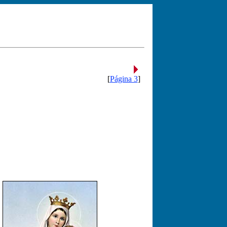
[
Página 3
]