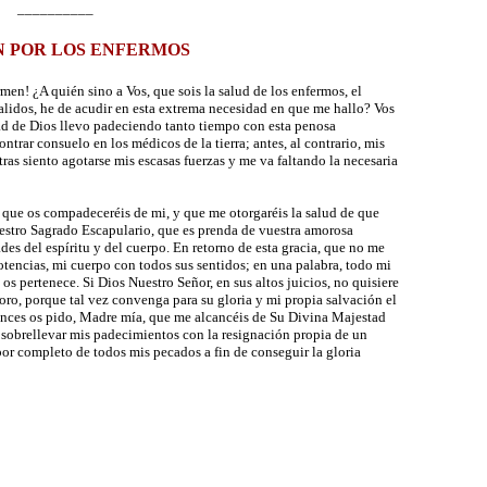
__________
 POR LOS ENFERMOS
n! ¿A quién sino a Vos, que sois la salud de los enfermos, el
alidos, he de acudir en esta extrema necesidad en que me hallo? Vos
ad de Dios llevo padeciendo tanto tiempo con esta penosa
trar consuelo en los médicos de la tierra; antes, al contrario, mis
as siento agotarse mis escasas fuerzas y me va faltando la necesaria
que os compadeceréis de mi, y que me otorgaréis la salud de que
estro Sagrado Escapulario, que es prenda de vuestra amorosa
es del espíritu y del cuerpo. En retorno de esta gracia, que no me
otencias, mi cuerpo con todos sus sentidos; en una palabra, todo mi
s pertenece. Si Dios Nuestro Señor, en sus altos juicios, no quisiere
oro, porque tal vez convenga para su gloria y mi propia salvación el
onces os pido, Madre mía, que me alcancéis de Su Divina Majestad
a sobrellevar mis padecimientos con la resignación propia de un
por completo de todos mis pecados a fin de conseguir la gloria