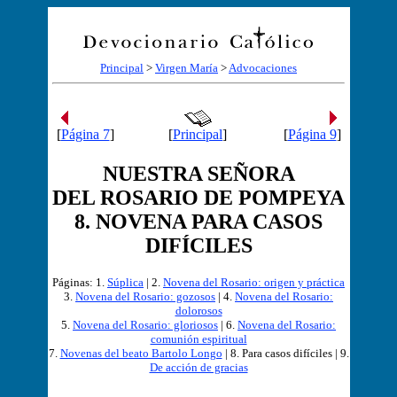
Principal
>
Virgen María
>
Advocaciones
[
Página 7
]
[
Principal
]
[
Página 9
]
NUESTRA SEÑORA
DEL ROSARIO DE POMPEYA
8. NOVENA PARA CASOS
DIFÍCILES
Páginas: 1.
Súplica
| 2.
Novena del Rosario: origen y práctica
3.
Novena del Rosario: gozosos
| 4.
Novena del Rosario:
dolorosos
5.
Novena del Rosario: gloriosos
| 6.
Novena del Rosario:
comunión espiritual
7.
Novenas del beato Bartolo Longo
| 8. Para casos difíciles | 9.
De acción de gracias