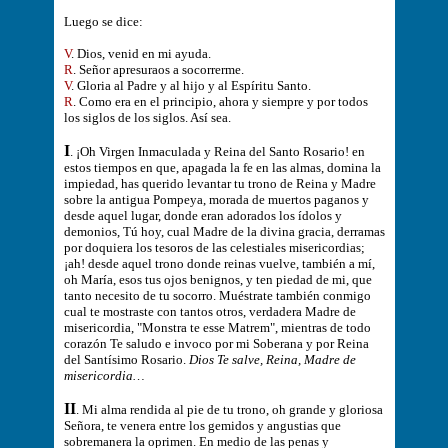
Luego se dice:
V
. Dios, venid en mi ayuda.
R
. Señor apresuraos a socorrerme.
V
. Gloria al Padre y al hijo y al Espíritu Santo.
R
. Como era en el principio, ahora y siempre y por todos
los siglos de los siglos. Así sea.
I
. ¡Oh Virgen Inmaculada y Reina del Santo Rosario! en
estos tiempos en que, apagada la fe en las almas, domina la
impiedad, has querido levantar tu trono de Reina y Madre
sobre la antigua Pompeya, morada de muertos paganos y
desde aquel lugar, donde eran adorados los ídolos y
demonios, Tú hoy, cual Madre de la divina gracia, derramas
por doquiera los tesoros de las celestiales misericordias;
¡ah! desde aquel trono donde reinas vuelve, también a mí,
oh María, esos tus ojos benignos, y ten piedad de mi, que
tanto necesito de tu socorro. Muéstrate también conmigo
cual te mostraste con tantos otros, verdadera Madre de
misericordia, "Monstra te esse Matrem", mientras de todo
corazón Te saludo e invoco por mi Soberana y por Reina
del Santísimo Rosario.
Dios Te salve, Reina, Madre de
misericordia…
II
. Mi alma rendida al pie de tu trono, oh grande y gloriosa
Señora, te venera entre los gemidos y angustias que
sobremanera la oprimen. En medio de las penas y