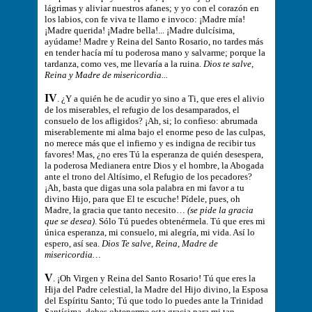
lágrimas y aliviar nuestros afanes; y yo con el corazón en
los labios, con fe viva te llamo e invoco: ¡Madre mía!
¡Madre querida! ¡Madre bella!... ¡Madre dulcísima,
ayúdame! Madre y Reina del Santo Rosario, no tardes más
en tender hacía mí tu poderosa mano y salvarme; porque la
tardanza, como ves, me llevaría a la ruina.
Dios te salve,
Reina y Madre de misericordia...
IV
. ¿Y a quién he de acudir yo sino a Ti, que eres el alivio
de los miserables, el refugio de los desamparados, el
consuelo de los afligidos? ¡Ah, si; lo confieso: abrumada
miserablemente mi alma bajo el enorme peso de las culpas,
no merece más que el infierno y es indigna de recibir tus
favores! Mas, ¿no eres Tú la esperanza de quién desespera,
la poderosa Medianera entre Dios y el hombre, la Abogada
ante el trono del Altísimo, el Refugio de los pecadores?
¡Ah, basta que digas una sola palabra en mi favor a tu
divino Hijo, para que El te escuche! Pídele, pues, oh
Madre, la gracia que tanto necesito…
(se pide la gracia
que se desea)
. Sólo Tú puedes obtenérmela. Tú que eres mi
única esperanza, mi consuelo, mi alegría, mi vida. Así lo
espero, así sea.
Dios Te salve, Reina, Madre de
misericordia…
V
. ¡Oh Virgen y Reina del Santo Rosario! Tú que eres la
Hija del Padre celestial, la Madre del Hijo divino, la Esposa
del Espíritu Santo; Tú que todo lo puedes ante la Trinidad
Santísima, debes obtenerme esta gracia para mi tan