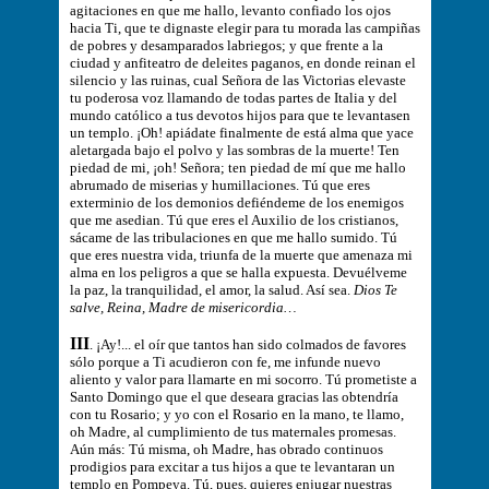
agitaciones en que me hallo, levanto confiado los ojos
hacia Ti, que te dignaste elegir para tu morada las campiñas
de pobres y desamparados labriegos; y que frente a la
ciudad y anfiteatro de deleites paganos, en donde reinan el
silencio y las ruinas, cual Señora de las Victorias elevaste
tu poderosa voz llamando de todas partes de Italia y del
mundo católico a tus devotos hijos para que te levantasen
un templo. ¡Oh! apiádate finalmente de está alma que yace
aletargada bajo el polvo y las sombras de la muerte! Ten
piedad de mi, ¡oh! Señora; ten piedad de mí que me hallo
abrumado de miserias y humillaciones. Tú que eres
exterminio de los demonios defiéndeme de los enemigos
que me asedian. Tú que eres el Auxilio de los cristianos,
sácame de las tribulaciones en que me hallo sumido. Tú
que eres nuestra vida, triunfa de la muerte que amenaza mi
alma en los peligros a que se halla expuesta. Devuélveme
la paz, la tranquilidad, el amor, la salud. Así sea.
Dios Te
salve, Reina, Madre de misericordia…
III
. ¡Ay!... el oír que tantos han sido colmados de favores
sólo porque a Ti acudieron con fe, me infunde nuevo
aliento y valor para llamarte en mi socorro. Tú prometiste a
Santo Domingo que el que deseara gracias las obtendría
con tu Rosario; y yo con el Rosario en la mano, te llamo,
oh Madre, al cumplimiento de tus maternales promesas.
Aún más: Tú misma, oh Madre, has obrado continuos
prodigios para excitar a tus hijos a que te levantaran un
templo en Pompeya. Tú, pues, quieres enjugar nuestras