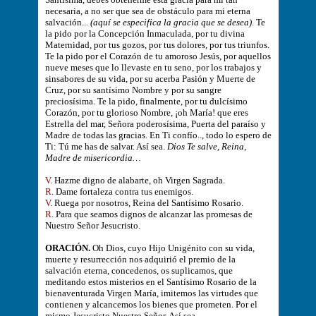
necesaria, a no ser que sea de obstáculo para mi eterna
salvación...
(aquí se especifica la gracia que se desea)
. Te
la pido por la Concepción Inmaculada, por tu divina
Maternidad, por tus gozos, por tus dolores, por tus triunfos.
Te la pido por el Corazón de tu amoroso Jesús, por aquellos
nueve meses que lo llevaste en tu seno, por los trabajos y
sinsabores de su vida, por su acerba Pasión y Muerte de
Cruz, por su santísimo Nombre y por su sangre
preciosísima. Te la pido, finalmente, por tu dulcísimo
Corazón, por tu glorioso Nombre, ¡oh María! que eres
Estrella del mar, Señora poderosísima, Puerta del paraíso y
Madre de todas las gracias. En Ti confío.., todo lo espero de
Ti: Tú me has de salvar. Así sea.
Dios Te salve, Reina,
Madre de misericordia…
V
. Hazme digno de alabarte, oh Virgen Sagrada.
R
. Dame fortaleza contra tus enemigos.
V
. Ruega por nosotros, Reina del Santísimo Rosario.
R
. Para que seamos dignos de alcanzar las promesas de
Nuestro Señor Jesucristo.
ORACIÓN.
Oh Dios, cuyo Hijo Unigénito con su vida,
muerte y resurrección nos adquirió el premio de la
salvación eterna, concedenos, os suplicamos, que
meditando estos misterios en el Santísimo Rosario de la
bienaventurada Virgen María, imitemos las virtudes que
contienen y alcancemos los bienes que prometen. Por el
mismo Jesucristo Nuestro Señor. Así sea.