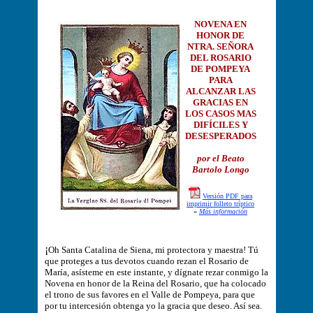
NOVENA EN
HONOR DE
NTRA. SEÑORA
DEL ROSARIO
DE POMPEYA
PARA
ALCANZAR LAS
GRACIAS EN
LOS CASOS MAS
DIFÍCILES Y
DESESPERADOS
por el Beato
Bartolo Longo
Versión PDF para
imprimir folleto tríptico
»
Más información
¡
Oh Santa Catalina de Siena, mi protectora y maestra! Tú
que proteges a tus devotos cuando rezan el Rosario de
María, asísteme en este instante, y dígnate rezar conmigo la
Novena en honor de la Reina del Rosario, que ha colocado
el trono de sus favores en el Valle de Pompeya, para que
por tu intercesión obtenga yo la gracia que deseo. Así sea.