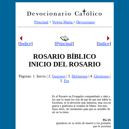
Principal
>
Virgen María
>
Devociones
[
Indice
]
[
Principal
]
[
Indice
]
ROSARIO BÍBLICO
INICIO DEL ROSARIO
Páginas: 1. Inicio | 2.
Gozosos
| 3.
Dolorosos
| 4.
Gloriosos
|
5.
Fin
Es el Rosario un Evangelio compendiado y dará a
los que lo rezan los ríos de paz de que nos habla la
Escritura; es la devoción mas hermosa, mas rica en
gracia y gratísima al corazón de Maria. Sea este,
hijos míos, mi testamento para que os acordéis de
mi en la tierra.
Pío IX
(palabras en su lecho de muerte a los prelados
que le asistían)