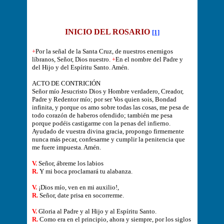
INICIO DEL ROSARIO
[1]
+
Por la señal de la Santa Cruz, de nuestros enemigos
líbranos, Señor, Dios nuestro.
+
En el nombre del Padre y
del Hijo y del Espíritu Santo. Amén.
ACTO DE CONTRICIÓN
Señor mío Jesucristo Dios y Hombre verdadero, Creador,
Padre y Redentor mío; por ser Vos quien sois, Bondad
infinita, y porque os amo sobre todas las cosas, me pesa de
todo corazón de haberos ofendido; también me pesa
porque podéis castigarme con la penas del infierno.
Ayudado de vuestra divina gracia, propongo firmemente
nunca más pecar, confesarme y cumplir la penitencia que
me fuere impuesta. Amén.
V.
Señor, ábreme los labios
R.
Y mi boca proclamará tu alabanza.
V.
¡Dios mío, ven en mi auxilio!,
R.
Señor, date prisa en socorrerme.
V.
Gloria al Padre y al Hijo y al Espíritu Santo.
R.
Como era en el principio, ahora y siempre, por los siglos