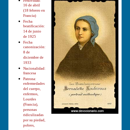
Festividad:
16 de abril
(18 febrero en
Francia)
Fecha
beatificación:
14 de junio
de 1925
Fecha
canonización:
8 de
diciembre de
1933
Nacionalidad:
francesa
Patrona:
enfermedades
del cuerpo,
enfermos,
Lourdes
(Francia),
personas
ridiculizadas
por su piedad,
pobres,