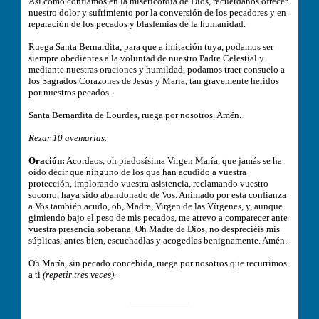
Así como confiamos en la misericordia de Dios, recuérdanos ofrecer
nuestro dolor y sufrimiento por la conversión de los pecadores y en
reparación de los pecados y blasfemias de la humanidad.
Ruega Santa Bernardita, para que a imitación tuya, podamos ser
siempre obedientes a la voluntad de nuestro Padre Celestial y
mediante nuestras oraciones y humildad, podamos traer consuelo a
los Sagrados Corazones de Jesús y María, tan gravemente heridos
por nuestros pecados.
Santa Bernardita de Lourdes, ruega por nosotros. Amén.
Rezar 10 avemarías.
Oración:
Acordaos, oh piadosísima Virgen María, que jamás se ha
oído decir que ninguno de los que han acudido a vuestra
protección, implorando vuestra asistencia, reclamando vuestro
socorro, haya sido abandonado de Vos. Animado por esta confianza
a Vos también acudo, oh, Madre, Virgen de las Vírgenes, y, aunque
gimiendo bajo el peso de mis pecados, me atrevo a comparecer ante
vuestra presencia soberana. Oh Madre de Dios, no despreciéis mis
súplicas, antes bien, escuchadlas y acogedlas benignamente. Amén.
Oh María, sin pecado concebida, ruega por nosotros que recurrimos
a ti
(repetir tres veces).
__________