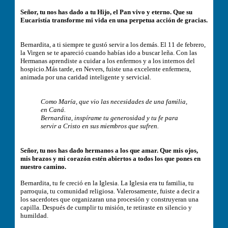
Señor, tu nos has dado a tu Hijo, el Pan vivo y eterno. Que su
Eucaristía transforme mi vida en una perpetua acción de gracias.
Bernardita, a ti siempre te gustó servir a los demás. El 11 de febrero,
la Virgen se te apareció cuando habías ido a buscar leña. Con las
Hermanas aprendiste a cuidar a los enfermos y a los internos del
hospicio.Más tarde, en Nevers, fuiste una excelente enfermera,
animada por una caridad inteligente y servicial.
Como María, que vio las necesidades de una familia,
en Caná.
Bernardita, inspírame tu generosidad y tu fe para
servir a Cristo en sus miembros que sufren.
Señor, tu nos has dado hermanos a los que amar. Que mis ojos,
mis brazos y mi corazón estén abiertos a todos los que pones en
nuestro camino.
Bernardita, tu fe creció en la Iglesia. La Iglesia era tu familia, tu
parroquia, tu comunidad religiosa. Valerosamente, fuiste a decir a
los sacerdotes que organizaran una procesión y construyeran una
capilla. Después de cumplir tu misión, te retiraste en silencio y
humildad.