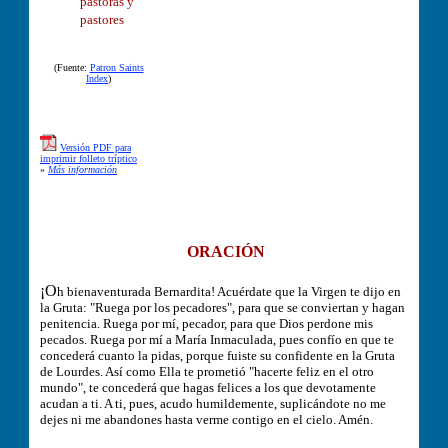
pastoras y
pastores
(Fuente:
Patron Saints
Index
)
Versión PDF para
imprimir folleto tríptico
»
Más información
ORACIÓN
¡O
h bienaventurada Bernardita! Acuérdate que la Virgen te dijo en
la Gruta: "Ruega por los pecadores", para que se conviertan y hagan
penitencia. Ruega por mí, pecador, para que Dios perdone mis
pecados. Ruega por mí a María Inmaculada, pues confío en que te
concederá cuanto la pidas, porque fuiste su confidente en la Gruta
de Lourdes. Así como Ella te prometió "hacerte feliz en el otro
mundo", te concederá que hagas felices a los que devotamente
acudan a ti. A ti, pues, acudo humildemente, suplicándote no me
dejes ni me abandones hasta verme contigo en el cielo. Amén.