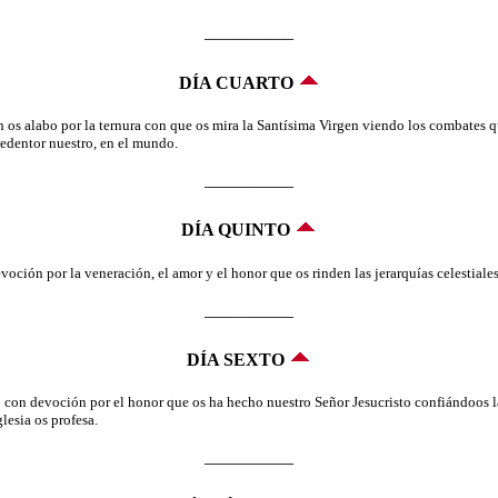
__________
DÍA CUARTO
os alabo por la ternura con que os mira la Santísima Virgen viendo los combates que
Redentor nuestro, en el mundo.
__________
DÍA QUINTO
oción por la veneración, el amor y el honor que os rinden las jerarquías celestiales
__________
DÍA SEXTO
 con devoción por el honor que os ha hecho nuestro Señor Jesucristo confiándoos la 
lesia os profesa.
__________