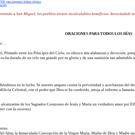
PDF para imprimir folleto tríptico
ación
nrando a San Miguel, los pueblos atraen incalculables beneficios. Invocándole no
ORACIONES PARA TODOS LOS DÍAS
or…
, Primado entre los Príncipes del Cielo, os ofrezco mis alabanzas y devoción, porq
 os ha dotado de un celo tan grande por su gloria y de una sumisión tan admirable a
iéndenos en la lucha. Sé nuestro amparo contra la perversidad y acechanzas del de
Milicia Celestial, con el poder que Dios te ha conferido, arroja al infierno a Sataná
 alcanzarme de los Sagrados Corazones de Jesús y María un verdadero amor por Ellos
ener con la novena)
.
reino.
del Altar, la Inmaculada Concepción de la Virgen María, Madre de Dios y Madre nue