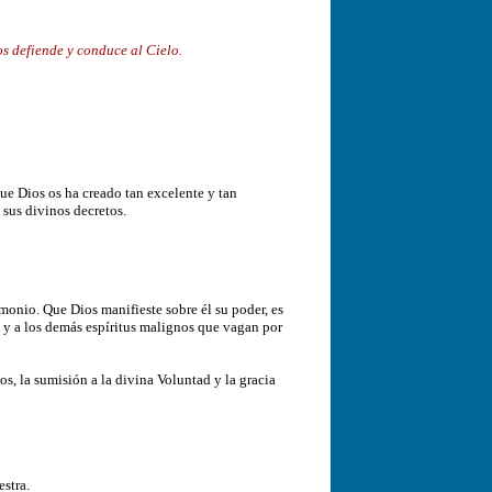
s defiende y conduce al Cielo.
ue Dios os ha creado tan excelente y tan
 sus divinos decretos.
monio. Que Dios manifieste sobre él su poder, es
s, y a los demás espíritus malignos que vagan por
, la sumisión a la divina Voluntad y la gracia
stra.