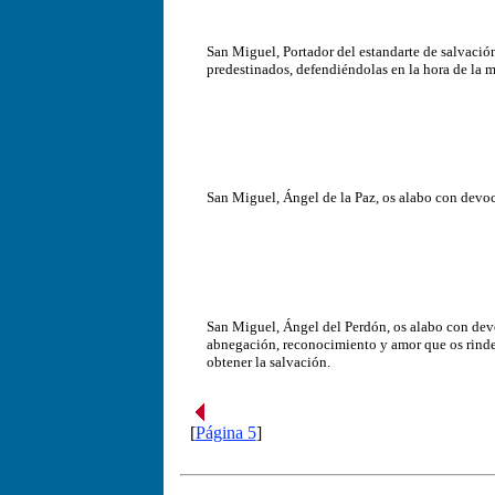
San Miguel, Portador del estandarte de salvació
predestinados, defendiéndolas en la hora de la m
San Miguel, Ángel de la Paz, os alabo con devoci
San Miguel, Ángel del Perdón, os alabo con devoc
abnegación, reconocimiento y amor que os rinde
obtener la salvación.
[
Página 5
]