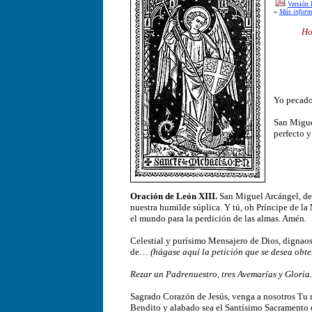
Versión 
»
Más inform
Ho
Yo pecad
San Miguel
perfecto y
Oración de León XIII.
San Miguel Arcángel, def
nuestra humilde súplica. Y tú, oh Príncipe de la 
el mundo para la perdición de las almas. Amén.
Celestial y purísimo Mensajero de Dios, dignaos
de…
(hágase aquí la petición que se desea obt
Rezar un Padrenuestro, tres Avemarías y Gloria.
Sagrado Corazón de Jesús, venga a nosotros Tu 
Bendito y alabado sea el Santísimo Sacramento 