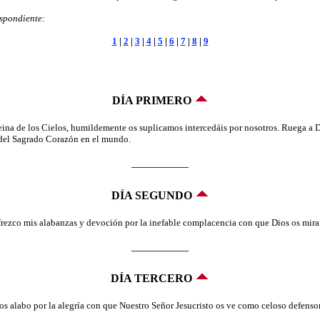
espondiente:
1
|
2
|
3
|
4
|
5
|
6
|
7
|
8
|
9
DÍA PRIMERO
na de los Cielos, humildemente os suplicamos intercedáis por nosotros. Ruega a D
 del Sagrado Corazón en el mundo.
__________
DÍA SEGUNDO
rezco mis alabanzas y devoción por la inefable complacencia con que Dios os mira
__________
DÍA TERCERO
s alabo por la alegría con que Nuestro Señor Jesucristo os ve como celoso defensor