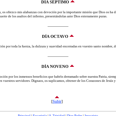
DÍA SÉPTIMO
n, os ofrezco mis alabanzas con devoción por la importante misión que Dios os ha da
uerte de los asaltos del infierno, presentándolas ante Dios enteramente puras.
__________
DÍA OCTAVO
ón por toda la fuerza, la dulzura y suavidad encerradas en vuestro santo nombre, d
__________
DÍA NOVENO
ión por los inmensos beneficios que habéis derramado sobre nuestra Patria, siempre
n vuestros servidores. Dignaos, os suplicamos, obtener de los Corazones de Jesús 
[
Subir
]
Principal
|
Eucaristía
|
S. Trinidad
|
Dios Padre
|
Jesucristo