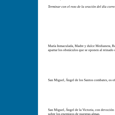
Terminar con el rezo de la oración del día corr
María Inmaculada, Madre y dulce Medianera, Rei
apartar los obstáculos que se oponen al reinado
San Miguel, Ángel de los Santos combates, os of
San Miguel, Ángel de la Victoria, con devoción o
sobre los enemigos de nuestras almas.